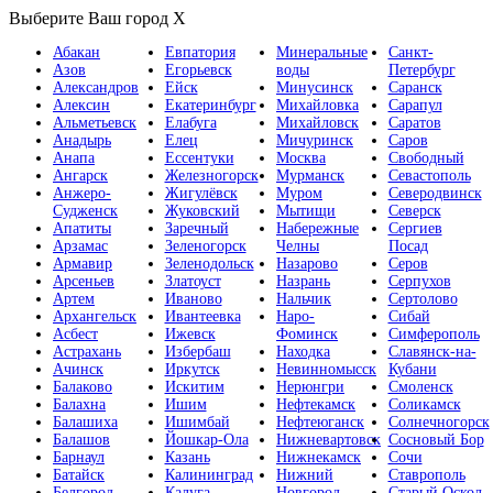
Выберите Ваш город
X
Абакан
Евпатория
Минеральные
Санкт-
Азов
Егорьевск
воды
Петербург
Александров
Ейск
Минусинск
Саранск
Алексин
Екатеринбург
Михайловка
Сарапул
Альметьевск
Елабуга
Михайловск
Саратов
Анадырь
Елец
Мичуринск
Саров
Анапа
Ессентуки
Москва
Свободный
Ангарск
Железногорск
Мурманск
Севастополь
Анжеро-
Жигулёвск
Муром
Северодвинск
Судженск
Жуковский
Мытищи
Северск
Апатиты
Заречный
Набережные
Сергиев
Арзамас
Зеленогорск
Челны
Посад
Армавир
Зеленодольск
Назарово
Серов
Арсеньев
Златоуст
Назрань
Серпухов
Артем
Иваново
Нальчик
Сертолово
Архангельск
Ивантеевка
Наро-
Сибай
Асбест
Ижевск
Фоминск
Симферополь
Астрахань
Избербаш
Находка
Славянск-на-
Ачинск
Иркутск
Невинномысск
Кубани
Балаково
Искитим
Нерюнгри
Смоленск
Балахна
Ишим
Нефтекамск
Соликамск
Балашиха
Ишимбай
Нефтеюганск
Солнечногорск
Балашов
Йошкар-Ола
Нижневартовск
Сосновый Бор
Барнаул
Казань
Нижнекамск
Сочи
Батайск
Калининград
Нижний
Ставрополь
Белгород
Калуга
Новгород
Старый Оскол