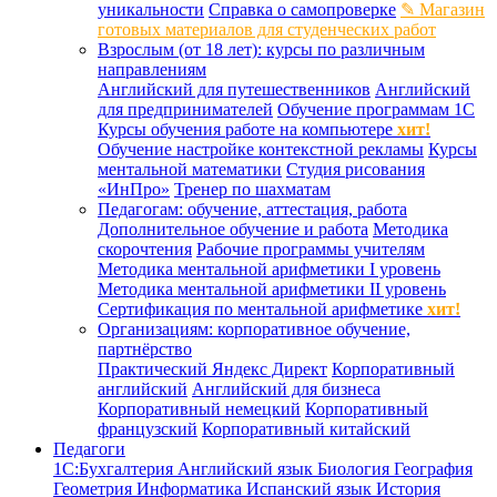
уникальности
Справка о самопроверке
✎ Магазин
готовых материалов для студенческих работ
Взрослым (от 18 лет): курсы по различным
направлениям
Английский для путешественников
Английский
для предпринимателей
Обучение программам 1С
Курсы обучения работе на компьютере
хит!
Обучение настройке контекстной рекламы
Курсы
ментальной математики
Студия рисования
«ИнПро»
Тренер по шахматам
Педагогам: обучение, аттестация, работа
Дополнительное обучение и работа
Методика
скорочтения
Рабочие программы учителям
Методика ментальной арифметики I уровень
Методика ментальной арифметики II уровень
Сертификация по ментальной арифметике
хит!
Организациям: корпоративное обучение,
партнёрство
Практический Яндекс Директ
Корпоративный
английский
Английский для бизнеса
Корпоративный немецкий
Корпоративный
французский
Корпоративный китайский
Педагоги
1С:Бухгалтерия
Английский язык
Биология
География
Геометрия
Информатика
Испанский язык
История