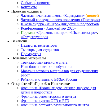
События, новости
Контакты
Проекты холдинга
Частная начальная школа «Карандаши»
(новое!)
Частный колледж нового поколения «Тьютория»
Школа лидера «ИнПро» для детей и подростков
Конференция «Эдьюкейтор-2026»
Порталы
«Дошкольник.про»
,
«Школьник.про»
,
«Студентус.про»
Вакансии
Педагоги, репетиторы
Тьюторы для студентов
Промоутеры
Полезные материалы
Тренажер ментального счета
Наш блог: новинки в обучении
Магазин готовых материалов для студенческих
работ
Рейтинг и отзывы о ВУЗах России
Откройте «ИнПро» ® в Ивантеевке
Франшиза Школы лидера: бизнес, карьера для
детей и подростков
Франшиза репетиторского центра
Франшиза курсов ОГЭ и ЕГЭ
Франшиза детского развивающего центра