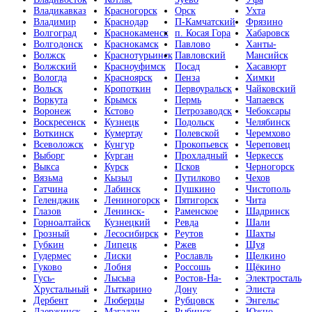
Владикавказ
Красногорск
Орск
Ухта
Владимир
Краснодар
П-Камчатский
Фрязино
Волгоград
Краснокаменск
п. Косая Гора
Хабаровск
Волгодонск
Краснокамск
Павлово
Ханты-
Волжск
Краснотурьинск
Павловский
Мансийск
Волжский
Красноуфимск
Посад
Хасавюрт
Вологда
Красноярск
Пенза
Химки
Вольск
Кропоткин
Первоуральск
Чайковский
Воркута
Крымск
Пермь
Чапаевск
Воронеж
Кстово
Петрозаводск
Чебоксары
Воскресенск
Кузнецк
Подольск
Челябинск
Воткинск
Кумертау
Полевской
Черемхово
Всеволожск
Кунгур
Прокопьевск
Череповец
Выборг
Курган
Прохладный
Черкесск
Выкса
Курск
Псков
Черногорск
Вязьма
Кызыл
Путилково
Чехов
Гатчина
Лабинск
Пушкино
Чистополь
Геленджик
Лениногорск
Пятигорск
Чита
Глазов
Ленинск-
Раменское
Шадринск
Горноалтайск
Кузнецкий
Ревда
Шали
Грозный
Лесосибирск
Реутов
Шахты
Губкин
Липецк
Ржев
Шуя
Гудермес
Лиски
Рославль
Щелкино
Гуково
Лобня
Россошь
Щёкино
Гусь-
Лысьва
Ростов-На-
Электросталь
Хрустальный
Лыткарино
Дону
Элиста
Дербент
Люберцы
Рубцовск
Энгельс
Дзержинск
Магадан
Рыбинск
Южно-