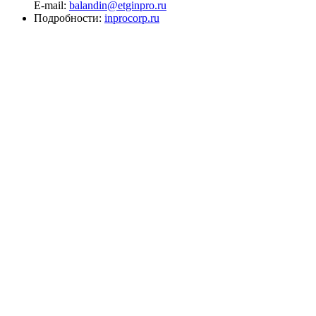
E-mail:
balandin@etginpro.ru
Подробности:
inprocorp.ru