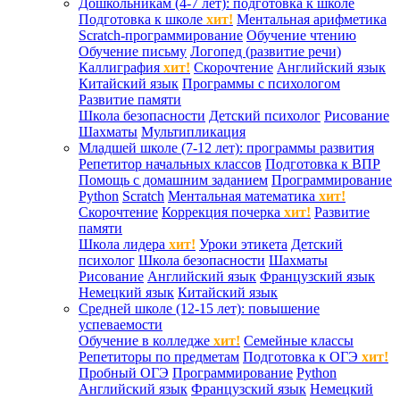
Дошкольникам (4-7 лет): подготовка к школе
Подготовка к школе
хит!
Ментальная арифметика
Scratch-программирование
Обучение чтению
Обучение письму
Логопед (развитие речи)
Каллиграфия
хит!
Скорочтение
Английский язык
Китайский язык
Программы с психологом
Развитие памяти
Школа безопасности
Детский психолог
Рисование
Шахматы
Мультипликация
Младшей школе (7-12 лет): программы развития
Репетитор начальных классов
Подготовка к ВПР
Помощь с домашним заданием
Программирование
Python
Scratch
Ментальная математика
хит!
Скорочтение
Коррекция почерка
хит!
Развитие
памяти
Школа лидера
хит!
Уроки этикета
Детский
психолог
Школа безопасности
Шахматы
Рисование
Английский язык
Французский язык
Немецкий язык
Китайский язык
Средней школе (12-15 лет): повышение
успеваемости
Обучение в колледже
хит!
Семейные классы
Репетиторы по предметам
Подготовка к ОГЭ
хит!
Пробный ОГЭ
Программирование
Python
Английский язык
Французский язык
Немецкий