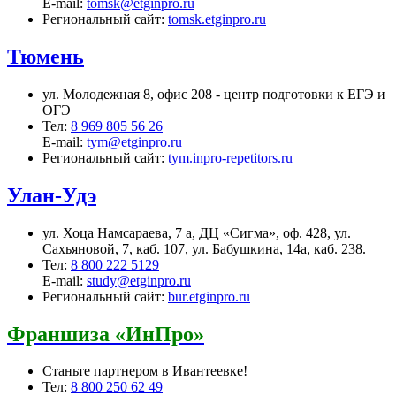
E-mail:
tomsk@etginpro.ru
Региональный сайт:
tomsk.etginpro.ru
Тюмень
ул. Молодежная 8, офис 208 - центр подготовки к ЕГЭ и
ОГЭ
Тел:
8 969 805 56 26
E-mail:
tym@etginpro.ru
Региональный сайт:
tym.inpro-repetitors.ru
Улан-Удэ
ул. Хоца Намсараева, 7 а, ДЦ «Сигма», оф. 428, ул.
Сахьяновой, 7, каб. 107, ул. Бабушкина, 14а, каб. 238.
Тел:
8 800 222 5129
E-mail:
study@etginpro.ru
Региональный сайт:
bur.etginpro.ru
Франшиза «ИнПро»
Станьте партнером в Ивантеевке!
Тел:
8 800 250 62 49