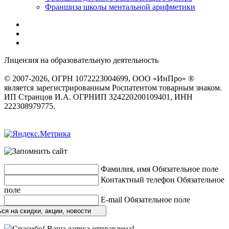
Франшиза школы ментальной арифметики
Лицензия на образовательную деятельность
серия 22Л01 №
0002491
© 2007-2026, ОГРН 1072223004699, ООО «ИнПро» ®
является зарегистрированным Роспатентом товарным знаком.
ИП Странцов И.А. ОГРНИП 324220200109401, ИНН
222308979775.
Разработка сайтов
веб-студия «Rouks»
Фамилия, имя
Обязательное поле
Контактный телефон
Обязательное
поле
E-mail
Обязательное поле
ся на скидки, акции, новости