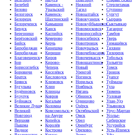
Белебей
Каменск -
Нижний
Стерлитамак
Белово
Уральский
Тагил
Ступино
Белогорск
Каменск-
Новоалтайск
Сургут
Белорецк
Шахтинский
Новокузнецк
Сызрань
Белореченск
Камышин
Новокуйбышевск
Сыктывкар
Бердск
Канск
Новомосковск
Таганрог
Березники
Каспийск
Новороссийск
Тамбов
Берёзовский
Кемерово
Новосибирск
Тверь
Бийск
Керчь
Новотроицк
Тимашёвск
Биробиджан
Кинешма
Новоуральск
Тихвин
Биробиджан
Кириши
Новочебоксарск
Тихорецк
Благовещенск
Киров
Новочеркасск
Тобольск
Бор
Кирово-
Новошахтинск
Тольятти
Борисоглебск
Чепецк
Новый
Томск
Боровичи
Киселёвск
Уренгой
Троицк
Братск
Кисловодск
Ногинск
Туапсе
Брянск
Климовск
Норильск
Туймазы
Бугульма
Клин
Ноябрьск
Тула
Будённовск
Клинцы
Нягань
Тюмень
Бузулук
Ковров
Обнинск
Узловая
Буйнакск
Когалым
Одинцово
Улан-Удэ
Великие Луки
Коломна
Озёрск
Ульяновск
Великий
Комсомольск-
Октябрьский
Урус-Мартан
Новгород
на-Амуре
Омск
Усолье-
Верхняя
Копейск
Орел
Сибирское
Пышма
Королёв
Оренбург
Уссурийск
Видное
Кострома
Орехово-
Усть-Илимск
Владивосток
Котлас
Зуево
Уфа