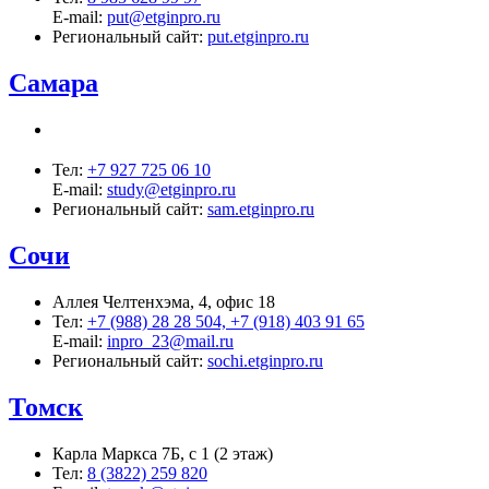
E-mail:
put@etginpro.ru
Региональный сайт:
put.etginpro.ru
Самара
Тел:
+7 927 725 06 10
E-mail:
study@etginpro.ru
Региональный сайт:
sam.etginpro.ru
Сочи
Аллея Челтенхэма, 4, офис 18
Тел:
+7 (988) 28 28 504, +7 (918) 403 91 65
E-mail:
inpro_23@mail.ru
Региональный сайт:
sochi.etginpro.ru
Томск
Карла Маркса 7Б, с 1 (2 этаж)
Тел:
8 (3822) 259 820