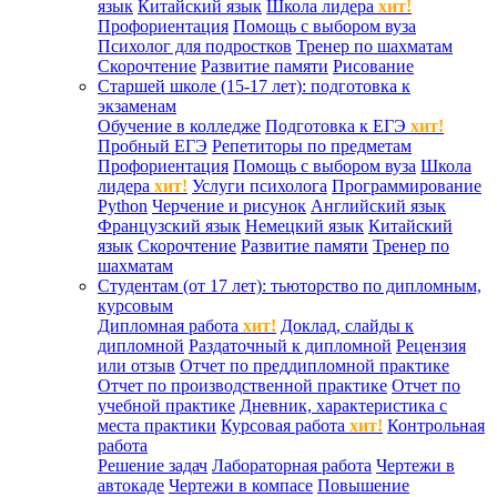
язык
Китайский язык
Школа лидера
хит!
Профориентация
Помощь с выбором вуза
Психолог для подростков
Тренер по шахматам
Скорочтение
Развитие памяти
Рисование
Старшей школе (15-17 лет): подготовка к
экзаменам
Обучение в колледже
Подготовка к ЕГЭ
хит!
Пробный ЕГЭ
Репетиторы по предметам
Профориентация
Помощь с выбором вуза
Школа
лидера
хит!
Услуги психолога
Программирование
Python
Черчение и рисунок
Английский язык
Французский язык
Немецкий язык
Китайский
язык
Скорочтение
Развитие памяти
Тренер по
шахматам
Студентам (от 17 лет): тьюторство по дипломным,
курсовым
Дипломная работа
хит!
Доклад, слайды к
дипломной
Раздаточный к дипломной
Рецензия
или отзыв
Отчет по преддипломной практике
Отчет по производственной практике
Отчет по
учебной практике
Дневник, характеристика с
места практики
Курсовая работа
хит!
Контрольная
работа
Решение задач
Лабораторная работа
Чертежи в
автокаде
Чертежи в компасе
Повышение