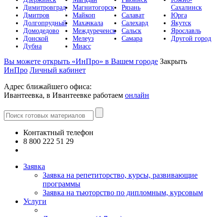
Димитровград
Магнитогорск
Рязань
Сахалинск
Дмитров
Майкоп
Салават
Юрга
Долгопрудный
Махачкала
Салехард
Якутск
Домодедово
Междуреченск
Сальск
Ярославль
Донской
Мелеуз
Самара
Другой город
Дубна
Миасс
Вы можете открыть «ИнПро» в Вашем городе
Закрыть
ИнПро
Личный кабинет
Адрес ближайшего офиса:
Ивантеевка, в Ивантеевке работаем
онлайн
Контактный телефон
8 800 222 51 29
Все контакты
Заявка
Заявка на репетиторство, курсы, развивающие
программы
Заявка на тьюторство по дипломным, курсовым
Услуги