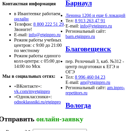
Барнаул
Контактная информация
в Ивантеевке работаем
Ленина 120б и еще 6 локаций
онлайн
Тел:
8 913 263 47 91
Телефон:
8 800 222 51 29
.
E-mail:
info@etginpro.ru
Звоните!
Региональный сайт:
Е-mail:
info@etginpro.ru
barn.etginpro.ru
Режим работы учебных
центров: с 9:00 до 21:00
Благовещенск
по местному
Режим работы единого
колл-центра: с 05:00 до
пер. Релочный 3, каб. №312 -
14:00 по Мск
центр подготовки к ЕГЭ и
ОГЭ
Мы в социальных сетях:
Тел:
8 996 460 04 23
E-mail:
am@etginpro.ru
«ВКонтакте»:
Региональный сайт:
am.inpro-
vk.com/myetginpro
repetitors.ru
«Одноклассники»:
odnoklassniki.ru/etginpro
Вологда
Отправить
онлайн-заявку