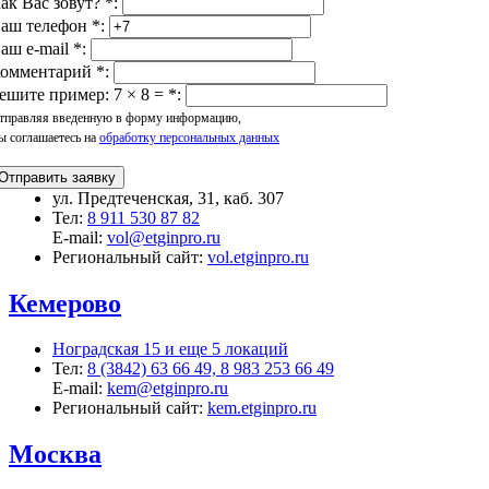
ак Вас зовут?
*
:
аш телефон
*
:
аш e-mail
*
:
омментарий
*
:
ешите пример: 7 × 8 =
*
:
тправляя введенную в форму информацию,
ы соглашаетесь на
обработку персональных данных
Отправить заявку
ул. Предтеченская, 31, каб. 307
Тел:
8 911 530 87 82
E-mail:
vol@etginpro.ru
Региональный сайт:
vol.etginpro.ru
Кемерово
Ноградская 15 и еще 5 локаций
Тел:
8 (3842) 63 66 49, 8 983 253 66 49
E-mail:
kem@etginpro.ru
Региональный сайт:
kem.etginpro.ru
Москва