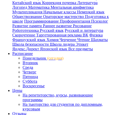
Китайский язык
Коррекция почерка
Литература
Логопед
Математика
Ментальная арифметика
Мультипликация
Начальные классы
Немецкий язык
Обществознание
Ораторское мастерство
Подготовка к
школе
Программирование
Профориентация
Психолог
Развитие памяти
Раннее развитие
Рисование
Робототехника
Русский язык
Русский и литература
Скорочтение
Таргетированная реклама ВК
Физика
Французский язык
Химия
Черчение
Чтение
Шахматы
Школа безопасности
Школа лидера
Этикет
Яндекс.Директ
Японский язык
Все предметы
Расписание
Понедельник
(сегодня)
Вторник
Среда
Четверг
Пятница
Суббота
Воскресенье
Цены
На репетиторство, курсы, развивающие
программы
На тьюторство для студентов по дипломным,
курсовым
Отзывы