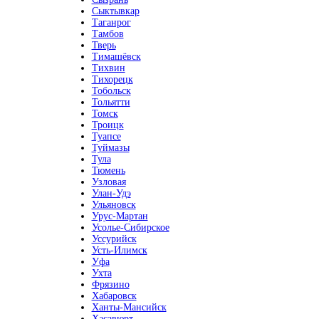
Сыктывкар
Таганрог
Тамбов
Тверь
Тимашёвск
Тихвин
Тихорецк
Тобольск
Тольятти
Томск
Троицк
Туапсе
Туймазы
Тула
Тюмень
Узловая
Улан-Удэ
Ульяновск
Урус-Мартан
Усолье-Сибирское
Уссурийск
Усть-Илимск
Уфа
Ухта
Фрязино
Хабаровск
Ханты-Мансийск
Хасавюрт