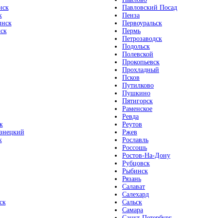
нск
Павловский Посад
к
Пенза
инск
Первоуральск
ск
Пермь
Петрозаводск
Подольск
Полевской
Прокопьевск
Прохладный
Псков
Путилково
Пушкино
Пятигорск
Раменское
Ревда
к
Реутов
знецкий
Ржев
к
Рославль
Россошь
Ростов-На-Дону
Рубцовск
Рыбинск
Рязань
Салават
Салехард
ск
Сальск
Самара
Санкт-Петербург