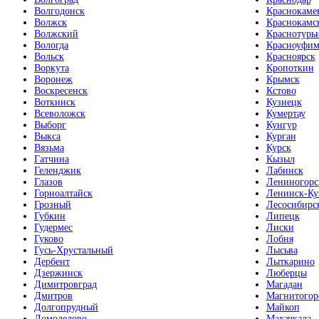
Волгодонск
Краснокаме
Волжск
Краснокамс
Волжский
Краснотурь
Вологда
Красноуфим
Вольск
Красноярск
Воркута
Кропоткин
Воронеж
Крымск
Воскресенск
Кстово
Воткинск
Кузнецк
Всеволожск
Кумертау
Выборг
Кунгур
Выкса
Курган
Вязьма
Курск
Гатчина
Кызыл
Геленджик
Лабинск
Глазов
Лениногорс
Горноалтайск
Ленинск-Ку
Грозный
Лесосибирс
Губкин
Липецк
Гудермес
Лиски
Гуково
Лобня
Гусь-Хрустальный
Лысьва
Дербент
Лыткарино
Дзержинск
Люберцы
Димитровград
Магадан
Дмитров
Магнитогор
Долгопрудный
Майкоп
Домодедово
Махачкала