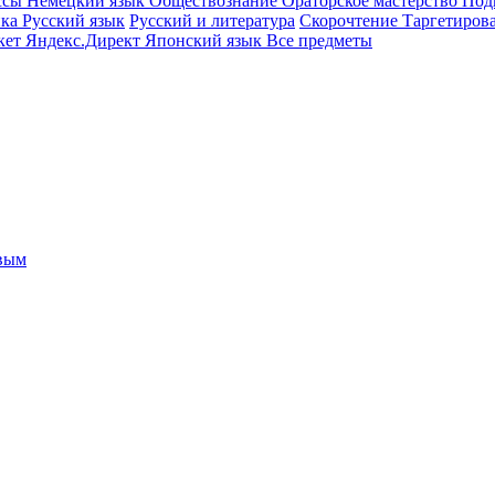
ссы
Немецкий язык
Обществознание
Ораторское мастерство
Под
ика
Русский язык
Русский и литература
Скорочтение
Таргетиров
кет
Яндекс.Директ
Японский язык
Все предметы
овым