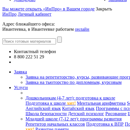
Вы можете открыть «ИнПро» в Вашем городе
Закрыть
ИнПро
Личный кабинет
Адрес ближайшего офиса:
Ивантеевка, в Ивантеевке работаем
онлайн
Контактный телефон
8 800 222 51 29
Все контакты
Заявка
Заявка на репетиторство, курсы, развивающие про
Заявка на тьюторство по дипломным, курсовым
Услуги
Дошкольникам (4-7 лет): подготовка к школе
Подготовка к школе
хит!
Ментальная арифметика
S
Английский язык
Китайский язык
Программы с пс
Школа безопасности
Детский психолог
Рисование
Младшей школе (7-12 лет): программы развития
Репетитор начальных классов
Подготовка к ВПР
По
хит!
Развитие памяти