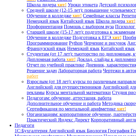
Школа лидера
хит!
Уроки этикета
Детский психоло
Средней школе (12-15 лет): повышение успеваемос
Обучение в колледже
хит!
Семейные классы
Репети
Немецкий язык
Китайский язык
Школа лидера
хит!
Профориентация
Помощь с выбором вуза
Психолог 
Старшей школе (15-17 лет): подготовка к экзаменам
Обучение в колледже
Подготовка к ЕГЭ
хит!
Проб
Программирование
Python
Черчение и рисунок
Анг
Французский язык
Немецкий язык
Китайский язык
Студентам (от 17 лет): тьюторство по дипломным, 
Дипломная работа
хит!
Доклад, слайды к дипломно
Отчет по учебной практике
Дневник, характеристик
Решение задач
Лабораторная работа
Чертежи в авто
работ
Взрослым (от 18 лет): курсы по различным направл
Английский для путешественников
Английский дл
рекламы
Курсы ментальной математики
Студия ри
Педагогам: обучение, аттестация, работа
Дополнительное обучение и работа
Методика скоро
Сертификация по ментальной арифметике
хит!
Организациям: корпоративное обучение, партнёрст
Практический Яндекс Директ
Корпоративный англ
Педагоги
1С:Бухгалтерия
Английский язык
Биология
География
Ге