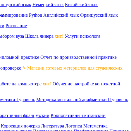
анцузский язык
Немецкий язык
Китайский язык
раммирование
Python
Английский язык
Французский язык
ти
Рисование
ыбором вуза
Школа лидера
хит!
Услуги психолога
дипломной практике
Отчет по производственной практике
мопроверке
✎ Магазин готовых материалов для студенческих
аботе на компьютере
хит!
Обучение настройке контекстной
метики I уровень
Методика ментальной арифметики II уровень
оративный французский
Корпоративный китайский
к
Коррекция почерка
Литература
Логопед
Математика