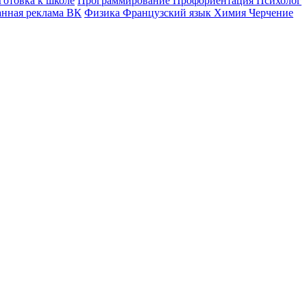
готовка к школе
Программирование
Профориентация
Психолог
анная реклама ВК
Физика
Французский язык
Химия
Черчение