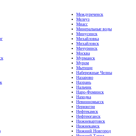
Междуреченск
Мелеуз
Миасс
Минеральные воды
Минусинск
рг
Михайловка
Михайловск
Мичуринск
Москва
ск
Мурманск
Муром
Мытищи
Набережные Челны
Назарово
к
Назрань
Нальчик
Наро-Фоминск
Находка
Невинномысск
Нерюнгри
Нефтекамск
Нефтеюганск
Нижневартовск
Нижнекамск
а
Нижний Новгород
Нижний Тагил