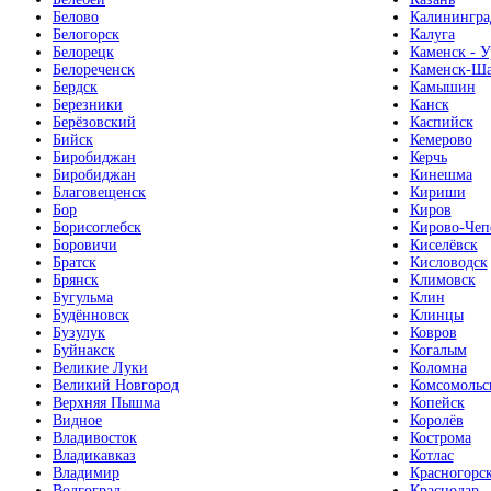
Белово
Калинингра
Белогорск
Калуга
Белорецк
Каменск - У
Белореченск
Каменск-Ша
Бердск
Камышин
Березники
Канск
Берёзовский
Каспийск
Бийск
Кемерово
Биробиджан
Керчь
Биробиджан
Кинешма
Благовещенск
Кириши
Бор
Киров
Борисоглебск
Кирово-Чеп
Боровичи
Киселёвск
Братск
Кисловодск
Брянск
Климовск
Бугульма
Клин
Будённовск
Клинцы
Бузулук
Ковров
Буйнакск
Когалым
Великие Луки
Коломна
Великий Новгород
Комсомольс
Верхняя Пышма
Копейск
Видное
Королёв
Владивосток
Кострома
Владикавказ
Котлас
Владимир
Красногорс
Волгоград
Краснодар