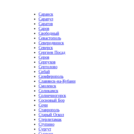
Саранск
Сарапул
Саратов
Саров
Свободный
Севастополь
Северодвинск
Северск
Сергиев Посад
Серов
Серпухов
Сертолово
Сибай
Симферополь
Славянск-на-Кубани
Смоленск
Соликамск
Солнечногорск
Сосновый Бор
Сочи
Ставрополь
Старый Оскол
Стерлитамак
Ступино
Сургут
Сызрань