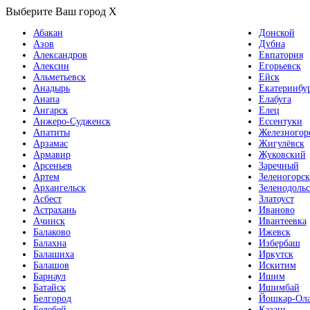
Выберите Ваш город
X
Абакан
Донской
Азов
Дубна
Александров
Евпатория
Алексин
Егорьевск
Альметьевск
Ейск
Анадырь
Екатеринбу
Анапа
Елабуга
Ангарск
Елец
Анжеро-Судженск
Ессентуки
Апатиты
Железногор
Арзамас
Жигулёвск
Армавир
Жуковский
Арсеньев
Заречный
Артем
Зеленогорск
Архангельск
Зеленодольс
Асбест
Златоуст
Астрахань
Иваново
Ачинск
Ивантеевка
Балаково
Ижевск
Балахна
Избербаш
Балашиха
Иркутск
Балашов
Искитим
Барнаул
Ишим
Батайск
Ишимбай
Белгород
Йошкар-Ол
Белебей
Казань