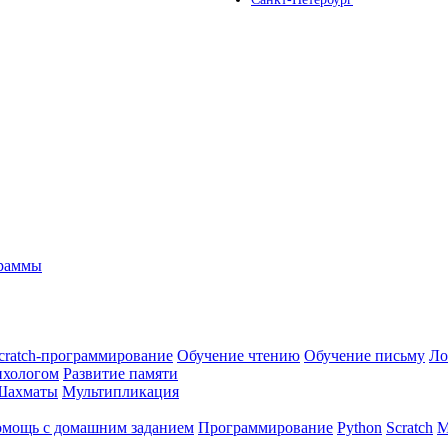
граммы
cratch-программирование
Обучение чтению
Обучение письму
Ло
ихологом
Развитие памяти
Шахматы
Мультипликация
мощь с домашним заданием
Программирование
Python
Scratch
М