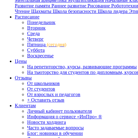
Ментальная арифметика
Мультипликация
Начальные кла
Развитие памяти
Раннее развитие
Рисование
Робототехн
Чтение
Шахматы
Школа безопасности
Школа лидера
Эти
Расписание
Понедельник
Вторник
Среда
Четверг
Пятница
(сегодня)
Суббота
Воскресенье
Цены
На репетиторство, курсы, развивающие программы
На тьюторство для студентов по дипломным, курс
Отзывы
От школьников
От студентов
От взрослых и педагогов
+ Оставить отзыв
Клиентам
Личный кабинет пользователя
Информация о сервисе «ИнПро» ®
Новости холдинга
Часто задаваемые вопросы
Блог: новинки в обучении