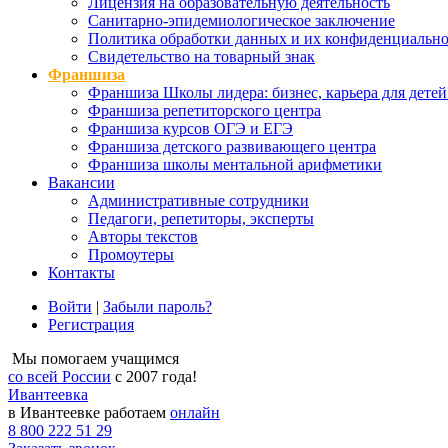
Лицензия на образовательную деятельность
Санитарно-эпидемиологическое заключение
Политика обработки данных и их конфиденциально
Свидетельство на товарный знак
Франшиза
Франшиза Школы лидера: бизнес, карьера для детей
Франшиза репетиторского центра
Франшиза курсов ОГЭ и ЕГЭ
Франшиза детского развивающего центра
Франшиза школы ментальной арифметики
Вакансии
Административные сотрудники
Педагоги, репетиторы, эксперты
Авторы текстов
Промоутеры
Контакты
Войти
|
Забыли пароль?
Регистрация
Мы помогаем учащимся
со всей России
с 2007 года!
Ивантеевка
в Ивантеевке работаем
онлайн
8 800 222 51 29