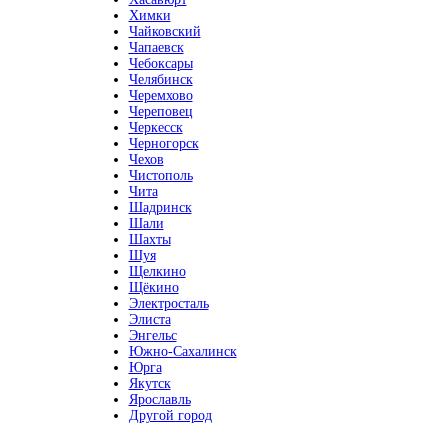
Химки
Чайковский
Чапаевск
Чебоксары
Челябинск
Черемхово
Череповец
Черкесск
Черногорск
Чехов
Чистополь
Чита
Шадринск
Шали
Шахты
Шуя
Щелкино
Щёкино
Электросталь
Элиста
Энгельс
Южно-Сахалинск
Юрга
Якутск
Ярославль
Другой город