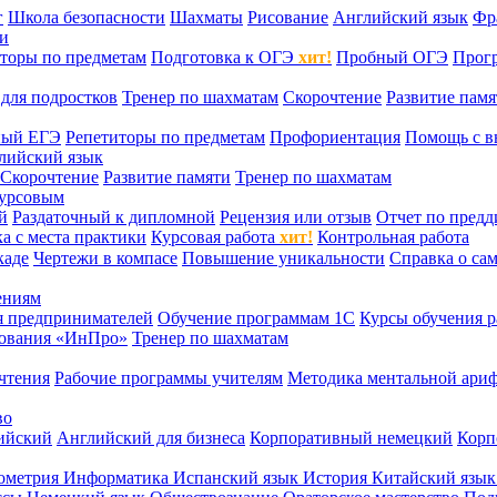
г
Школа безопасности
Шахматы
Рисование
Английский язык
Фр
ти
торы по предметам
Подготовка к ОГЭ
хит!
Пробный ОГЭ
Прог
для подростков
Тренер по шахматам
Скорочтение
Развитие памя
ный ЕГЭ
Репетиторы по предметам
Профориентация
Помощь с в
лийский язык
Скорочтение
Развитие памяти
Тренер по шахматам
курсовым
й
Раздаточный к дипломной
Рецензия или отзыв
Отчет по пред
а с места практики
Курсовая работа
хит!
Контрольная работа
каде
Чертежи в компасе
Повышение уникальности
Справка о са
ениям
я предпринимателей
Обучение программам 1С
Курсы обучения р
сования «ИнПро»
Тренер по шахматам
чтения
Рабочие программы учителям
Методика ментальной ариф
во
ийский
Английский для бизнеса
Корпоративный немецкий
Корп
ометрия
Информатика
Испанский язык
История
Китайский язы