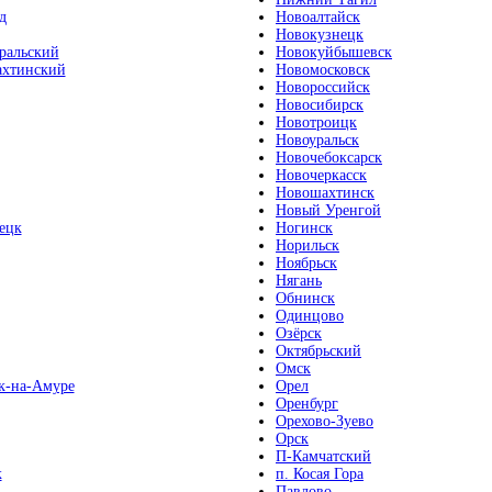
д
Новоалтайск
Новокузнецк
ральский
Новокуйбышевск
хтинский
Новомосковск
Новороссийск
Новосибирск
Новотроицк
Новоуральск
Новочебоксарск
Новочеркасск
Новошахтинск
Новый Уренгой
ецк
Ногинск
Норильск
Ноябрьск
Нягань
Обнинск
Одинцово
Озёрск
Октябрьский
Омск
к-на-Амуре
Орел
Оренбург
Орехово-Зуево
Орск
П-Камчатский
к
п. Косая Гора
Павлово