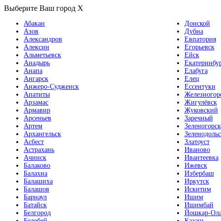
Выберите Ваш город
X
Абакан
Донской
Азов
Дубна
Александров
Евпатория
Алексин
Егорьевск
Альметьевск
Ейск
Анадырь
Екатеринбу
Анапа
Елабуга
Ангарск
Елец
Анжеро-Судженск
Ессентуки
Апатиты
Железногор
Арзамас
Жигулёвск
Армавир
Жуковский
Арсеньев
Заречный
Артем
Зеленогорск
Архангельск
Зеленодольс
Асбест
Златоуст
Астрахань
Иваново
Ачинск
Ивантеевка
Балаково
Ижевск
Балахна
Избербаш
Балашиха
Иркутск
Балашов
Искитим
Барнаул
Ишим
Батайск
Ишимбай
Белгород
Йошкар-Ол
Белебей
Казань