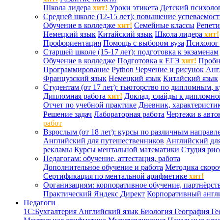
Школа лидера
хит!
Уроки этикета
Детский психоло
Средней школе (12-15 лет): повышение успеваемос
Обучение в колледже
хит!
Семейные классы
Репети
Немецкий язык
Китайский язык
Школа лидера
хит!
Профориентация
Помощь с выбором вуза
Психолог 
Старшей школе (15-17 лет): подготовка к экзаменам
Обучение в колледже
Подготовка к ЕГЭ
хит!
Проб
Программирование
Python
Черчение и рисунок
Анг
Французский язык
Немецкий язык
Китайский язык
Студентам (от 17 лет): тьюторство по дипломным, 
Дипломная работа
хит!
Доклад, слайды к дипломно
Отчет по учебной практике
Дневник, характеристик
Решение задач
Лабораторная работа
Чертежи в авто
работ
Взрослым (от 18 лет): курсы по различным направл
Английский для путешественников
Английский дл
рекламы
Курсы ментальной математики
Студия ри
Педагогам: обучение, аттестация, работа
Дополнительное обучение и работа
Методика скоро
Сертификация по ментальной арифметике
хит!
Организациям: корпоративное обучение, партнёрст
Практический Яндекс Директ
Корпоративный англ
Педагоги
1С:Бухгалтерия
Английский язык
Биология
География
Ге