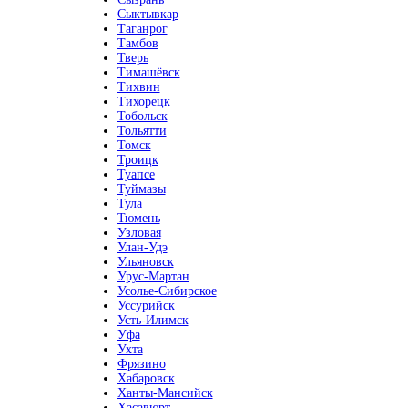
Сыктывкар
Таганрог
Тамбов
Тверь
Тимашёвск
Тихвин
Тихорецк
Тобольск
Тольятти
Томск
Троицк
Туапсе
Туймазы
Тула
Тюмень
Узловая
Улан-Удэ
Ульяновск
Урус-Мартан
Усолье-Сибирское
Уссурийск
Усть-Илимск
Уфа
Ухта
Фрязино
Хабаровск
Ханты-Мансийск
Хасавюрт