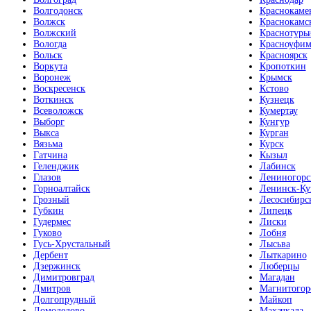
Волгодонск
Краснокаме
Волжск
Краснокамс
Волжский
Краснотурь
Вологда
Красноуфим
Вольск
Красноярск
Воркута
Кропоткин
Воронеж
Крымск
Воскресенск
Кстово
Воткинск
Кузнецк
Всеволожск
Кумертау
Выборг
Кунгур
Выкса
Курган
Вязьма
Курск
Гатчина
Кызыл
Геленджик
Лабинск
Глазов
Лениногорс
Горноалтайск
Ленинск-Ку
Грозный
Лесосибирс
Губкин
Липецк
Гудермес
Лиски
Гуково
Лобня
Гусь-Хрустальный
Лысьва
Дербент
Лыткарино
Дзержинск
Люберцы
Димитровград
Магадан
Дмитров
Магнитогор
Долгопрудный
Майкоп
Домодедово
Махачкала