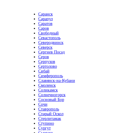
Саранск
Сарапул
Саратов
Саров
Свободный
Севастополь
Северодвинск
Северск
Сергиев Посад
Серов
Серпухов
Сертолово
Сибай
Симферополь
Славянск-на-Кубани
Смоленск
Соликамск
Солнечногорск
Сосновый Бор
Сочи
Ставрополь
Старый Оскол
Стерлитамак
Ступино
Сургут
Сызрань