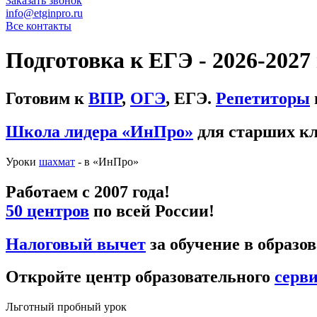
Заказать звонок
info@etginpro.ru
Все контакты
Подготовка к ЕГЭ - 2026-202
Готовим к
ВПР
,
ОГЭ
, ЕГЭ.
Репетиторы
Школа лидера «ИнПро»
для старших кл
Уроки
шахмат
- в «ИнПро»
Работаем с 2007 года!
50 центров
по всей России!
Налоговый вычет
за обучение в образо
Откройте центр образовательного
серв
Льготный пробный урок