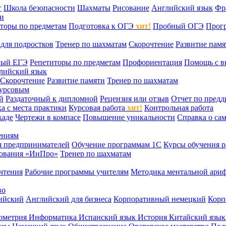
г
Школа безопасности
Шахматы
Рисование
Английский язык
Фр
ти
торы по предметам
Подготовка к ОГЭ
хит!
Пробный ОГЭ
Прог
для подростков
Тренер по шахматам
Скорочтение
Развитие памя
ный ЕГЭ
Репетиторы по предметам
Профориентация
Помощь с в
лийский язык
Скорочтение
Развитие памяти
Тренер по шахматам
курсовым
й
Раздаточный к дипломной
Рецензия или отзыв
Отчет по пред
а с места практики
Курсовая работа
хит!
Контрольная работа
каде
Чертежи в компасе
Повышение уникальности
Справка о са
ениям
я предпринимателей
Обучение программам 1С
Курсы обучения р
сования «ИнПро»
Тренер по шахматам
чтения
Рабочие программы учителям
Методика ментальной ариф
во
ийский
Английский для бизнеса
Корпоративный немецкий
Корп
ометрия
Информатика
Испанский язык
История
Китайский язы