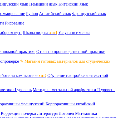
анцузский язык
Немецкий язык
Китайский язык
раммирование
Python
Английский язык
Французский язык
ти
Рисование
ыбором вуза
Школа лидера
хит!
Услуги психолога
дипломной практике
Отчет по производственной практике
мопроверке
✎ Магазин готовых материалов для студенческих
аботе на компьютере
хит!
Обучение настройке контекстной
метики I уровень
Методика ментальной арифметики II уровень
оративный французский
Корпоративный китайский
к
Коррекция почерка
Литература
Логопед
Математика