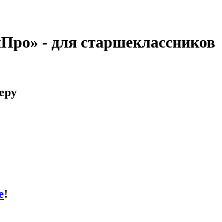
нПро» - для старшеклассников
еру
е
!