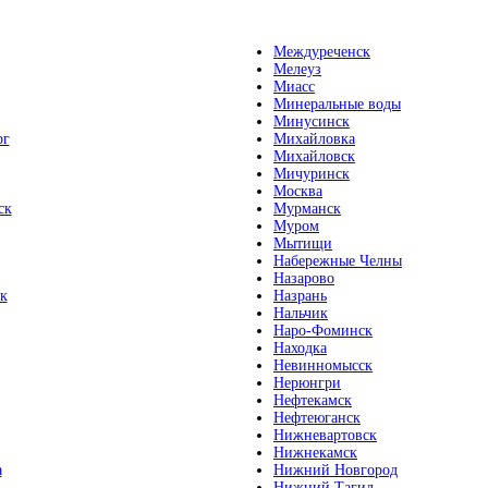
Междуреченск
Мелеуз
Миасс
Минеральные воды
Минусинск
рг
Михайловка
Михайловск
Мичуринск
Москва
ск
Мурманск
Муром
Мытищи
Набережные Челны
Назарово
к
Назрань
Нальчик
Наро-Фоминск
Находка
Невинномысск
Нерюнгри
Нефтекамск
Нефтеюганск
Нижневартовск
Нижнекамск
а
Нижний Новгород
Нижний Тагил