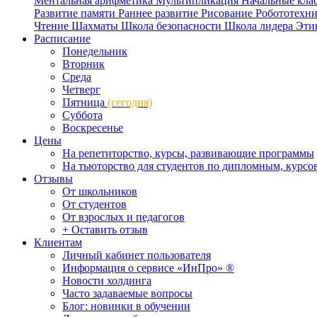
Ментальная арифметика
Мультипликация
Начальные кла
Развитие памяти
Раннее развитие
Рисование
Робототехн
Чтение
Шахматы
Школа безопасности
Школа лидера
Эти
Расписание
Понедельник
Вторник
Среда
Четверг
Пятница
(сегодня)
Суббота
Воскресенье
Цены
На репетиторство, курсы, развивающие программы
На тьюторство для студентов по дипломным, курс
Отзывы
От школьников
От студентов
От взрослых и педагогов
+ Оставить отзыв
Клиентам
Личный кабинет пользователя
Информация о сервисе «ИнПро» ®
Новости холдинга
Часто задаваемые вопросы
Блог: новинки в обучении