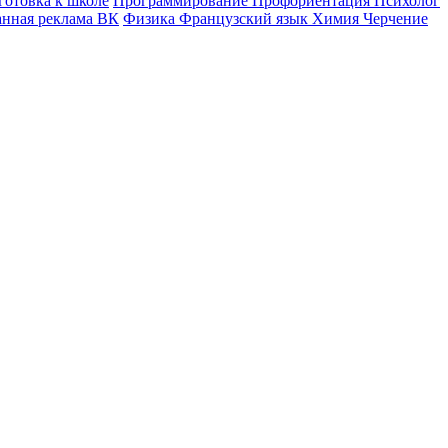
готовка к школе
Программирование
Профориентация
Психолог
анная реклама ВК
Физика
Французский язык
Химия
Черчение