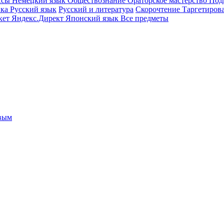
ссы
Немецкий язык
Обществознание
Ораторское мастерство
Под
ика
Русский язык
Русский и литература
Скорочтение
Таргетиров
кет
Яндекс.Директ
Японский язык
Все предметы
овым