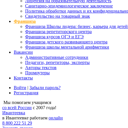
Лицензия на образовательную деятельность
Санитарно-эпидемиологическое заключение
Политика обработки данных и их конфиденциально
Свидетельство на товарный знак
Франшиза
Франшиза Школы лидера: бизнес, карьера для детей
Франшиза репетиторского центра
Франшиза курсов ОГЭ и ЕГЭ
Франшиза детского развивающего центра
Франшиза школы ментальной арифметики
Вакансии
Административные сотрудники
Педагоги, репетиторы, эксперты
Авторы текстов
Промоутеры
Контакты
Войти
|
Забыли пароль?
Регистрация
Мы помогаем учащимся
со всей России
с 2007 года!
Ивантеевка
в Ивантеевке работаем
онлайн
8 800 222 51 29