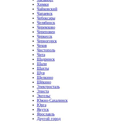
Химки
Чайковский
Чапаевск
Чебоксары
Челябинск
Черемхово
Череповец
Черкесск
Черногорск
Чехов
Чистополь
Чита
Шадринск
Шали
Шахты
Шуя
Щелкино
Щёкино
Электросталь
Элиста
Энгельс
Южно-Сахалинск
Юрга
Якутск
Ярославль
Другой город