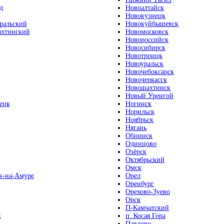
д
Новоалтайск
Новокузнецк
ральский
Новокуйбышевск
хтинский
Новомосковск
Новороссийск
Новосибирск
Новотроицк
Новоуральск
Новочебоксарск
Новочеркасск
Новошахтинск
Новый Уренгой
ецк
Ногинск
Норильск
Ноябрьск
Нягань
Обнинск
Одинцово
Озёрск
Октябрьский
Омск
к-на-Амуре
Орел
Оренбург
Орехово-Зуево
Орск
П-Камчатский
к
п. Косая Гора
Павлово