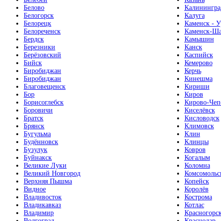
Белово
Калинингра
Белогорск
Калуга
Белорецк
Каменск - У
Белореченск
Каменск-Ша
Бердск
Камышин
Березники
Канск
Берёзовский
Каспийск
Бийск
Кемерово
Биробиджан
Керчь
Биробиджан
Кинешма
Благовещенск
Кириши
Бор
Киров
Борисоглебск
Кирово-Чеп
Боровичи
Киселёвск
Братск
Кисловодск
Брянск
Климовск
Бугульма
Клин
Будённовск
Клинцы
Бузулук
Ковров
Буйнакск
Когалым
Великие Луки
Коломна
Великий Новгород
Комсомольс
Верхняя Пышма
Копейск
Видное
Королёв
Владивосток
Кострома
Владикавказ
Котлас
Владимир
Красногорс
Волгоград
Краснодар