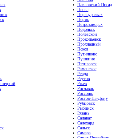
нск
Павловский Посад
к
Пенза
инск
Первоуральск
ск
Пермь
Петрозаводск
Подольск
Полевской
Прокопьевск
Прохладный
Псков
Путилково
Пушкино
Пятигорск
Раменское
Ревда
к
Реутов
знецкий
Ржев
к
Рославль
Россошь
Ростов-На-Дону
Рубцовск
Рыбинск
Рязань
Салават
Салехард
ск
Сальск
Самара
Санкт-Петербург