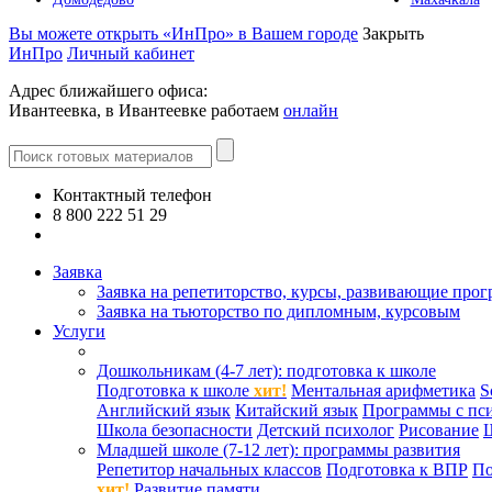
Вы можете открыть «ИнПро» в Вашем городе
Закрыть
ИнПро
Личный кабинет
Адрес ближайшего офиса:
Ивантеевка, в Ивантеевке работаем
онлайн
Контактный телефон
8 800 222 51 29
Все контакты
Заявка
Заявка на репетиторство, курсы, развивающие про
Заявка на тьюторство по дипломным, курсовым
Услуги
Дошкольникам (4-7 лет): подготовка к школе
Подготовка к школе
хит!
Ментальная арифметика
S
Английский язык
Китайский язык
Программы с пс
Школа безопасности
Детский психолог
Рисование
Младшей школе (7-12 лет): программы развития
Репетитор начальных классов
Подготовка к ВПР
По
хит!
Развитие памяти