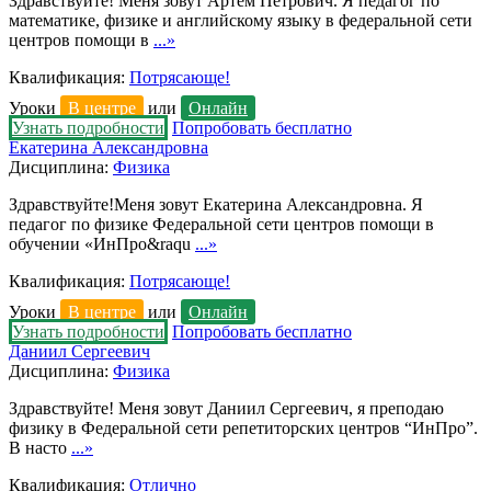
Здравствуйте! Меня зовут Артем Петрович. Я педагог по
математике, физике и английскому языку в федеральной сети
центров помощи в
...»
Квалификация:
Потрясающе!
Уроки
В центре
или
Онлайн
Узнать подробности
Попробовать бесплатно
Екатерина Александровна
Дисциплина:
Физика
Здравствуйте!Меня зовут Екатерина Александровна. Я
педагог по физике Федеральной сети центров помощи в
обучении «ИнПро&raqu
...»
Квалификация:
Потрясающе!
Уроки
В центре
или
Онлайн
Узнать подробности
Попробовать бесплатно
Даниил Сергеевич
Дисциплина:
Физика
Здравствуйте! Меня зовут Даниил Сергеевич, я преподаю
физику в Федеральной сети репетиторских центров “ИнПро”.
В насто
...»
Квалификация:
Отлично