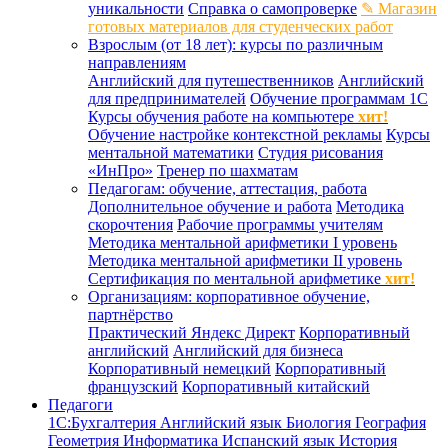
уникальности
Справка о самопроверке
✎ Магазин
готовых материалов для студенческих работ
Взрослым (от 18 лет): курсы по различным
направлениям
Английский для путешественников
Английский
для предпринимателей
Обучение программам 1С
Курсы обучения работе на компьютере
хит!
Обучение настройке контекстной рекламы
Курсы
ментальной математики
Студия рисования
«ИнПро»
Тренер по шахматам
Педагогам: обучение, аттестация, работа
Дополнительное обучение и работа
Методика
скорочтения
Рабочие программы учителям
Методика ментальной арифметики I уровень
Методика ментальной арифметики II уровень
Сертификация по ментальной арифметике
хит!
Организациям: корпоративное обучение,
партнёрство
Практический Яндекс Директ
Корпоративный
английский
Английский для бизнеса
Корпоративный немецкий
Корпоративный
французский
Корпоративный китайский
Педагоги
1С:Бухгалтерия
Английский язык
Биология
География
Геометрия
Информатика
Испанский язык
История