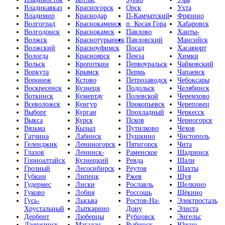
Владикавказ
Красногорск
Орск
Ухта
Владимир
Краснодар
П-Камчатский
Фрязино
Волгоград
Краснокаменск
п. Косая Гора
Хабаровск
Волгодонск
Краснокамск
Павлово
Ханты-
Волжск
Краснотурьинск
Павловский
Мансийск
Волжский
Красноуфимск
Посад
Хасавюрт
Вологда
Красноярск
Пенза
Химки
Вольск
Кропоткин
Первоуральск
Чайковский
Воркута
Крымск
Пермь
Чапаевск
Воронеж
Кстово
Петрозаводск
Чебоксары
Воскресенск
Кузнецк
Подольск
Челябинск
Воткинск
Кумертау
Полевской
Черемхово
Всеволожск
Кунгур
Прокопьевск
Череповец
Выборг
Курган
Прохладный
Черкесск
Выкса
Курск
Псков
Черногорск
Вязьма
Кызыл
Путилково
Чехов
Гатчина
Лабинск
Пушкино
Чистополь
Геленджик
Лениногорск
Пятигорск
Чита
Глазов
Ленинск-
Раменское
Шадринск
Горноалтайск
Кузнецкий
Ревда
Шали
Грозный
Лесосибирск
Реутов
Шахты
Губкин
Липецк
Ржев
Шуя
Гудермес
Лиски
Рославль
Щелкино
Гуково
Лобня
Россошь
Щёкино
Гусь-
Лысьва
Ростов-На-
Электросталь
Хрустальный
Лыткарино
Дону
Элиста
Дербент
Люберцы
Рубцовск
Энгельс
Дзержинск
Магадан
Рыбинск
Южно-