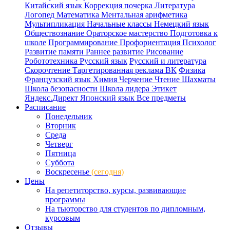
Китайский язык
Коррекция почерка
Литература
Логопед
Математика
Ментальная арифметика
Мультипликация
Начальные классы
Немецкий язык
Обществознание
Ораторское мастерство
Подготовка к
школе
Программирование
Профориентация
Психолог
Развитие памяти
Раннее развитие
Рисование
Робототехника
Русский язык
Русский и литература
Скорочтение
Таргетированная реклама ВК
Физика
Французский язык
Химия
Черчение
Чтение
Шахматы
Школа безопасности
Школа лидера
Этикет
Яндекс.Директ
Японский язык
Все предметы
Расписание
Понедельник
Вторник
Среда
Четверг
Пятница
Суббота
Воскресенье
(сегодня)
Цены
На репетиторство, курсы, развивающие
программы
На тьюторство для студентов по дипломным,
курсовым
Отзывы