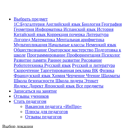
Выбрать предмет
1С:Бухгалтерия
Английский язык
Биология
География
Геометрия
Информатика
Испанский язык
История
Китайский язык
Коррекция почерка
Литература
Логопед
Математика
Ментальная арифметика
Мультипликация
Начальные классы
Немецкий язык
Обществознание
Ораторское мастерство
Подготовка к
школе
Программирование
Профориентация
Психолог
Развитие памяти
Раннее развитие
Рисование
Робототехника
Русский язык
Русский и литература
Скорочтение
Таргетированная реклама ВК
Физика
Французский язык
Химия
Черчение
Чтение
Шахматы
Школа безопасности
Школа лидера
Этикет
Яндекс.Директ
Японский язык
Все предметы
Записаться на занятие
Отзывы учеников
Стать педагогом
Вакансия педагога «ИнПро»
Плюсы для педагогов
Отзывы педагогов
Выбор локации