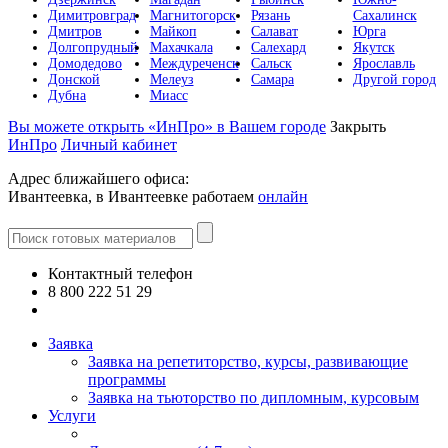
Димитровград
Магнитогорск
Рязань
Сахалинск
Дмитров
Майкоп
Салават
Юрга
Долгопрудный
Махачкала
Салехард
Якутск
Домодедово
Междуреченск
Сальск
Ярославль
Донской
Мелеуз
Самара
Другой город
Дубна
Миасс
Вы можете открыть «ИнПро» в Вашем городе
Закрыть
ИнПро
Личный кабинет
Адрес ближайшего офиса:
Ивантеевка, в Ивантеевке работаем
онлайн
Контактный телефон
8 800 222 51 29
Все контакты
Заявка
Заявка на репетиторство, курсы, развивающие
программы
Заявка на тьюторство по дипломным, курсовым
Услуги