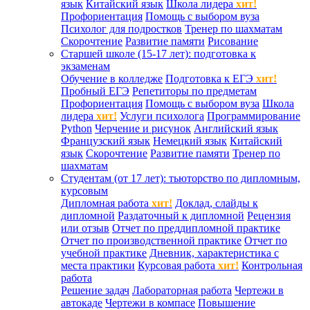
язык
Китайский язык
Школа лидера
хит!
Профориентация
Помощь с выбором вуза
Психолог для подростков
Тренер по шахматам
Скорочтение
Развитие памяти
Рисование
Старшей школе (15-17 лет): подготовка к
экзаменам
Обучение в колледже
Подготовка к ЕГЭ
хит!
Пробный ЕГЭ
Репетиторы по предметам
Профориентация
Помощь с выбором вуза
Школа
лидера
хит!
Услуги психолога
Программирование
Python
Черчение и рисунок
Английский язык
Французский язык
Немецкий язык
Китайский
язык
Скорочтение
Развитие памяти
Тренер по
шахматам
Студентам (от 17 лет): тьюторство по дипломным,
курсовым
Дипломная работа
хит!
Доклад, слайды к
дипломной
Раздаточный к дипломной
Рецензия
или отзыв
Отчет по преддипломной практике
Отчет по производственной практике
Отчет по
учебной практике
Дневник, характеристика с
места практики
Курсовая работа
хит!
Контрольная
работа
Решение задач
Лабораторная работа
Чертежи в
автокаде
Чертежи в компасе
Повышение