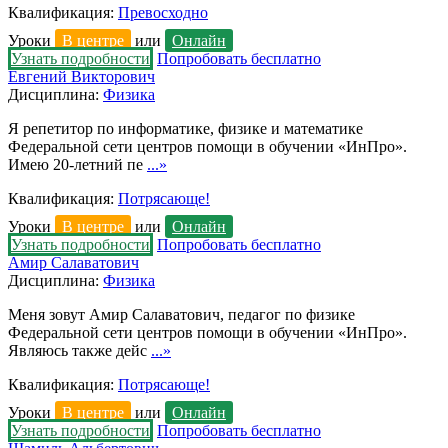
Квалификация:
Превосходно
Уроки
В центре
или
Онлайн
Узнать подробности
Попробовать бесплатно
Евгений Викторович
Дисциплина:
Физика
Я репетитор по информатике, физике и математике
Федеральной сети центров помощи в обучении «ИнПро».
Имею 20-летний пе
...»
Квалификация:
Потрясающе!
Уроки
В центре
или
Онлайн
Узнать подробности
Попробовать бесплатно
Амир Салаватович
Дисциплина:
Физика
Меня зовут Амир Салаватович, педагог по физике
Федеральной сети центров помощи в обучении «ИнПро».
Являюсь также дейс
...»
Квалификация:
Потрясающе!
Уроки
В центре
или
Онлайн
Узнать подробности
Попробовать бесплатно