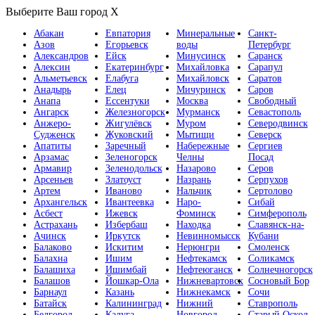
Выберите Ваш город
X
Абакан
Евпатория
Минеральные
Санкт-
Азов
Егорьевск
воды
Петербург
Александров
Ейск
Минусинск
Саранск
Алексин
Екатеринбург
Михайловка
Сарапул
Альметьевск
Елабуга
Михайловск
Саратов
Анадырь
Елец
Мичуринск
Саров
Анапа
Ессентуки
Москва
Свободный
Ангарск
Железногорск
Мурманск
Севастополь
Анжеро-
Жигулёвск
Муром
Северодвинск
Судженск
Жуковский
Мытищи
Северск
Апатиты
Заречный
Набережные
Сергиев
Арзамас
Зеленогорск
Челны
Посад
Армавир
Зеленодольск
Назарово
Серов
Арсеньев
Златоуст
Назрань
Серпухов
Артем
Иваново
Нальчик
Сертолово
Архангельск
Ивантеевка
Наро-
Сибай
Асбест
Ижевск
Фоминск
Симферополь
Астрахань
Избербаш
Находка
Славянск-на-
Ачинск
Иркутск
Невинномысск
Кубани
Балаково
Искитим
Нерюнгри
Смоленск
Балахна
Ишим
Нефтекамск
Соликамск
Балашиха
Ишимбай
Нефтеюганск
Солнечногорск
Балашов
Йошкар-Ола
Нижневартовск
Сосновый Бор
Барнаул
Казань
Нижнекамск
Сочи
Батайск
Калининград
Нижний
Ставрополь
Белгород
Калуга
Новгород
Старый Оскол