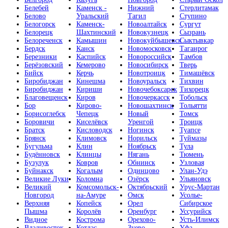
Белебей
Каменск -
Нижний
Стерлитамак
Белово
Уральский
Тагил
Ступино
Белогорск
Каменск-
Новоалтайск
Сургут
Белорецк
Шахтинский
Новокузнецк
Сызрань
Белореченск
Камышин
Новокуйбышевск
Сыктывкар
Бердск
Канск
Новомосковск
Таганрог
Березники
Каспийск
Новороссийск
Тамбов
Берёзовский
Кемерово
Новосибирск
Тверь
Бийск
Керчь
Новотроицк
Тимашёвск
Биробиджан
Кинешма
Новоуральск
Тихвин
Биробиджан
Кириши
Новочебоксарск
Тихорецк
Благовещенск
Киров
Новочеркасск
Тобольск
Бор
Кирово-
Новошахтинск
Тольятти
Борисоглебск
Чепецк
Новый
Томск
Боровичи
Киселёвск
Уренгой
Троицк
Братск
Кисловодск
Ногинск
Туапсе
Брянск
Климовск
Норильск
Туймазы
Бугульма
Клин
Ноябрьск
Тула
Будённовск
Клинцы
Нягань
Тюмень
Бузулук
Ковров
Обнинск
Узловая
Буйнакск
Когалым
Одинцово
Улан-Удэ
Великие Луки
Коломна
Озёрск
Ульяновск
Великий
Комсомольск-
Октябрьский
Урус-Мартан
Новгород
на-Амуре
Омск
Усолье-
Верхняя
Копейск
Орел
Сибирское
Пышма
Королёв
Оренбург
Уссурийск
Видное
Кострома
Орехово-
Усть-Илимск
Владивосток
Котлас
Зуево
Уфа