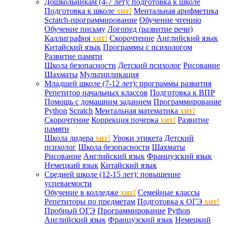
Дошкольникам (4-7 лет): подготовка к школе
Подготовка к школе
хит!
Ментальная арифметика
Scratch-программирование
Обучение чтению
Обучение письму
Логопед (развитие речи)
Каллиграфия
хит!
Скорочтение
Английский язык
Китайский язык
Программы с психологом
Развитие памяти
Школа безопасности
Детский психолог
Рисование
Шахматы
Мультипликация
Младшей школе (7-12 лет): программы развития
Репетитор начальных классов
Подготовка к ВПР
Помощь с домашним заданием
Программирование
Python
Scratch
Ментальная математика
хит!
Скорочтение
Коррекция почерка
хит!
Развитие
памяти
Школа лидера
хит!
Уроки этикета
Детский
психолог
Школа безопасности
Шахматы
Рисование
Английский язык
Французский язык
Немецкий язык
Китайский язык
Средней школе (12-15 лет): повышение
успеваемости
Обучение в колледже
хит!
Семейные классы
Репетиторы по предметам
Подготовка к ОГЭ
хит!
Пробный ОГЭ
Программирование
Python
Английский язык
Французский язык
Немецкий