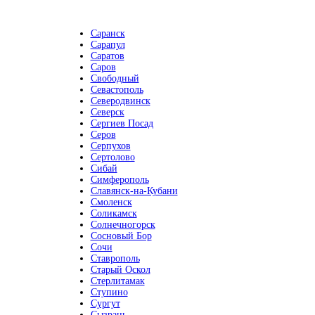
Саранск
Сарапул
Саратов
Саров
Свободный
Севастополь
Северодвинск
Северск
Сергиев Посад
Серов
Серпухов
Сертолово
Сибай
Симферополь
Славянск-на-Кубани
Смоленск
Соликамск
Солнечногорск
Сосновый Бор
Сочи
Ставрополь
Старый Оскол
Стерлитамак
Ступино
Сургут
Сызрань