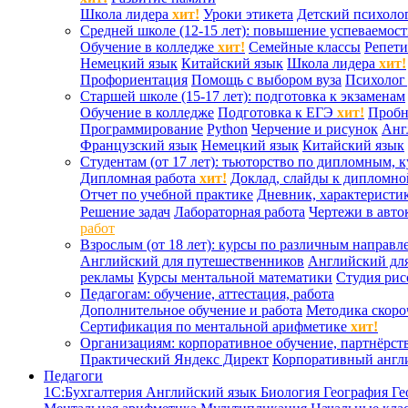
Школа лидера
хит!
Уроки этикета
Детский психоло
Средней школе (12-15 лет): повышение успеваемос
Обучение в колледже
хит!
Семейные классы
Репети
Немецкий язык
Китайский язык
Школа лидера
хит!
Профориентация
Помощь с выбором вуза
Психолог 
Старшей школе (15-17 лет): подготовка к экзаменам
Обучение в колледже
Подготовка к ЕГЭ
хит!
Проб
Программирование
Python
Черчение и рисунок
Анг
Французский язык
Немецкий язык
Китайский язык
Студентам (от 17 лет): тьюторство по дипломным, 
Дипломная работа
хит!
Доклад, слайды к дипломно
Отчет по учебной практике
Дневник, характеристик
Решение задач
Лабораторная работа
Чертежи в авто
работ
Взрослым (от 18 лет): курсы по различным направл
Английский для путешественников
Английский дл
рекламы
Курсы ментальной математики
Студия ри
Педагогам: обучение, аттестация, работа
Дополнительное обучение и работа
Методика скоро
Сертификация по ментальной арифметике
хит!
Организациям: корпоративное обучение, партнёрст
Практический Яндекс Директ
Корпоративный англ
Педагоги
1С:Бухгалтерия
Английский язык
Биология
География
Ге