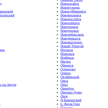
д
Новоалтайск
Новокузнецк
ральский
Новокуйбышевск
хтинский
Новомосковск
Новороссийск
Новосибирск
Новотроицк
Новоуральск
Новочебоксарск
Новочеркасск
Новошахтинск
Новый Уренгой
ецк
Ногинск
Норильск
Ноябрьск
Нягань
Обнинск
Одинцово
Озёрск
Октябрьский
Омск
к-на-Амуре
Орел
Оренбург
Орехово-Зуево
Орск
П-Камчатский
к
п. Косая Гора
Павлово