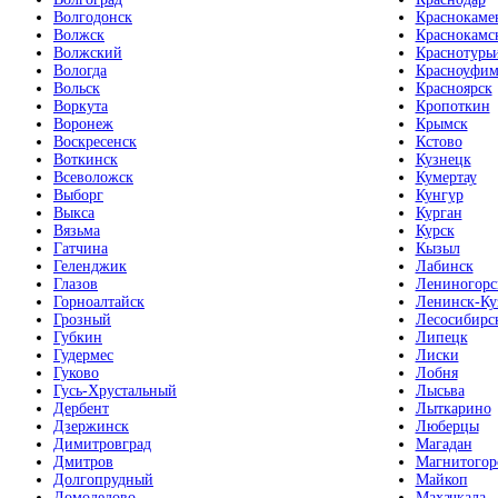
Волгодонск
Краснокаме
Волжск
Краснокамс
Волжский
Краснотурь
Вологда
Красноуфим
Вольск
Красноярск
Воркута
Кропоткин
Воронеж
Крымск
Воскресенск
Кстово
Воткинск
Кузнецк
Всеволожск
Кумертау
Выборг
Кунгур
Выкса
Курган
Вязьма
Курск
Гатчина
Кызыл
Геленджик
Лабинск
Глазов
Лениногорс
Горноалтайск
Ленинск-Ку
Грозный
Лесосибирс
Губкин
Липецк
Гудермес
Лиски
Гуково
Лобня
Гусь-Хрустальный
Лысьва
Дербент
Лыткарино
Дзержинск
Люберцы
Димитровград
Магадан
Дмитров
Магнитогор
Долгопрудный
Майкоп
Домодедово
Махачкала