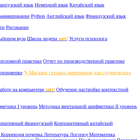
анцузский язык
Немецкий язык
Китайский язык
раммирование
Python
Английский язык
Французский язык
ти
Рисование
ыбором вуза
Школа лидера
хит!
Услуги психолога
дипломной практике
Отчет по производственной практике
мопроверке
✎ Магазин готовых материалов для студенческих
аботе на компьютере
хит!
Обучение настройке контекстной
метики I уровень
Методика ментальной арифметики II уровень
оративный французский
Корпоративный китайский
к
Коррекция почерка
Литература
Логопед
Математика