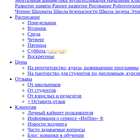
Ментальная арифметика
Мультипликация
Начальные кла
Развитие памяти
Раннее развитие
Рисование
Робототехн
Чтение
Шахматы
Школа безопасности
Школа лидера
Эти
Расписание
Понедельник
Вторник
Среда
Четверг
Пятница
Суббота
(сегодня)
Воскресенье
Цены
На репетиторство, курсы, развивающие программы
На тьюторство для студентов по дипломным, курс
Отзывы
От школьников
От студентов
От взрослых и педагогов
+ Оставить отзыв
Клиентам
Личный кабинет пользователя
Информация о сервисе «ИнПро» ®
Новости холдинга
Часто задаваемые вопросы
Блог: новинки в обучении