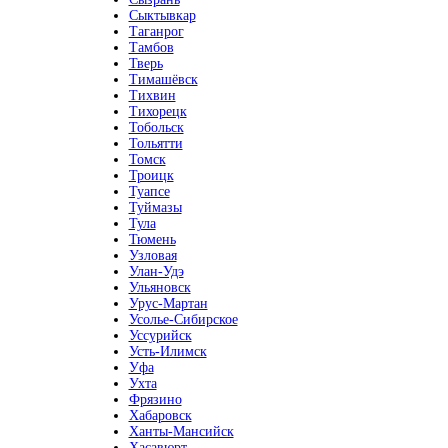
Сыктывкар
Таганрог
Тамбов
Тверь
Тимашёвск
Тихвин
Тихорецк
Тобольск
Тольятти
Томск
Троицк
Туапсе
Туймазы
Тула
Тюмень
Узловая
Улан-Удэ
Ульяновск
Урус-Мартан
Усолье-Сибирское
Уссурийск
Усть-Илимск
Уфа
Ухта
Фрязино
Хабаровск
Ханты-Мансийск
Хасавюрт