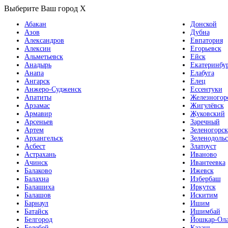
Выберите Ваш город
X
Абакан
Донской
Азов
Дубна
Александров
Евпатория
Алексин
Егорьевск
Альметьевск
Ейск
Анадырь
Екатеринбу
Анапа
Елабуга
Ангарск
Елец
Анжеро-Судженск
Ессентуки
Апатиты
Железногор
Арзамас
Жигулёвск
Армавир
Жуковский
Арсеньев
Заречный
Артем
Зеленогорск
Архангельск
Зеленодольс
Асбест
Златоуст
Астрахань
Иваново
Ачинск
Ивантеевка
Балаково
Ижевск
Балахна
Избербаш
Балашиха
Иркутск
Балашов
Искитим
Барнаул
Ишим
Батайск
Ишимбай
Белгород
Йошкар-Ол
Белебей
Казань