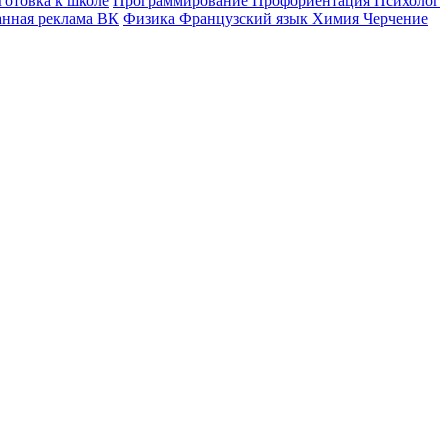
готовка к школе
Программирование
Профориентация
Психолог
анная реклама ВК
Физика
Французский язык
Химия
Черчение