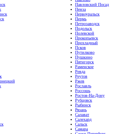
нск
Павловский Посад
к
Пенза
инск
Первоуральск
ск
Пермь
Петрозаводск
Подольск
Полевской
Прокопьевск
Прохладный
Псков
Путилково
Пушкино
Пятигорск
Раменское
Ревда
к
Реутов
знецкий
Ржев
к
Рославль
Россошь
Ростов-На-Дону
Рубцовск
Рыбинск
Рязань
Салават
Салехард
ск
Сальск
Самара
Санкт-Петербург