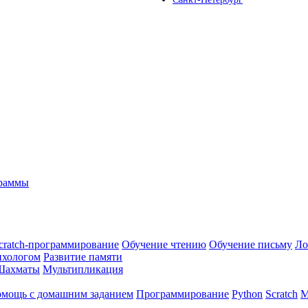
граммы
cratch-программирование
Обучение чтению
Обучение письму
Ло
ихологом
Развитие памяти
Шахматы
Мультипликация
мощь с домашним заданием
Программирование
Python
Scratch
М