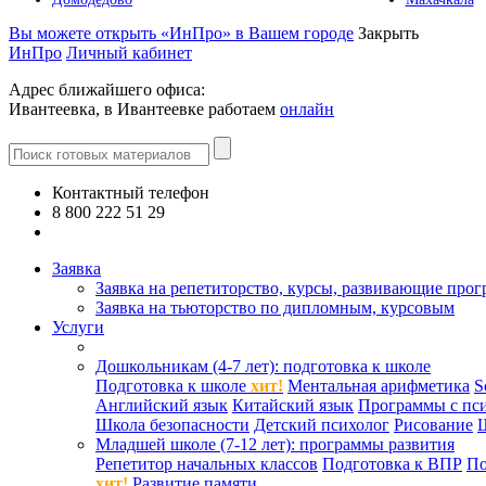
Вы можете открыть «ИнПро» в Вашем городе
Закрыть
ИнПро
Личный кабинет
Адрес ближайшего офиса:
Ивантеевка, в Ивантеевке работаем
онлайн
Контактный телефон
8 800 222 51 29
Все контакты
Заявка
Заявка на репетиторство, курсы, развивающие про
Заявка на тьюторство по дипломным, курсовым
Услуги
Дошкольникам (4-7 лет): подготовка к школе
Подготовка к школе
хит!
Ментальная арифметика
S
Английский язык
Китайский язык
Программы с пс
Школа безопасности
Детский психолог
Рисование
Младшей школе (7-12 лет): программы развития
Репетитор начальных классов
Подготовка к ВПР
По
хит!
Развитие памяти