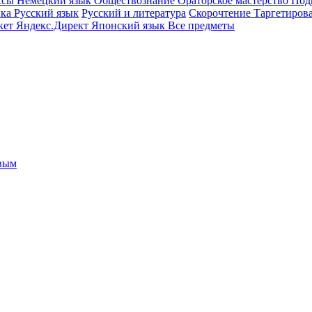
ссы
Немецкий язык
Обществознание
Ораторское мастерство
Под
ика
Русский язык
Русский и литература
Скорочтение
Таргетиров
кет
Яндекс.Директ
Японский язык
Все предметы
овым