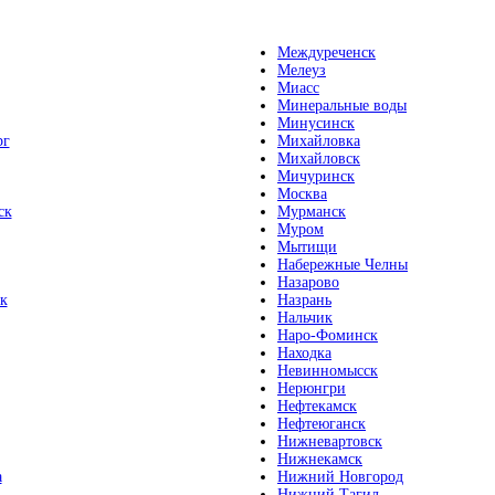
Междуреченск
Мелеуз
Миасс
Минеральные воды
Минусинск
рг
Михайловка
Михайловск
Мичуринск
Москва
ск
Мурманск
Муром
Мытищи
Набережные Челны
Назарово
к
Назрань
Нальчик
Наро-Фоминск
Находка
Невинномысск
Нерюнгри
Нефтекамск
Нефтеюганск
Нижневартовск
Нижнекамск
а
Нижний Новгород
Нижний Тагил