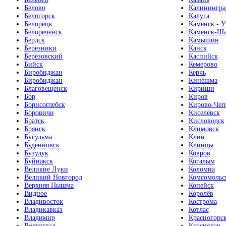
Белово
Калинингра
Белогорск
Калуга
Белорецк
Каменск - У
Белореченск
Каменск-Ша
Бердск
Камышин
Березники
Канск
Берёзовский
Каспийск
Бийск
Кемерово
Биробиджан
Керчь
Биробиджан
Кинешма
Благовещенск
Кириши
Бор
Киров
Борисоглебск
Кирово-Чеп
Боровичи
Киселёвск
Братск
Кисловодск
Брянск
Климовск
Бугульма
Клин
Будённовск
Клинцы
Бузулук
Ковров
Буйнакск
Когалым
Великие Луки
Коломна
Великий Новгород
Комсомольс
Верхняя Пышма
Копейск
Видное
Королёв
Владивосток
Кострома
Владикавказ
Котлас
Владимир
Красногорс
Волгоград
Краснодар