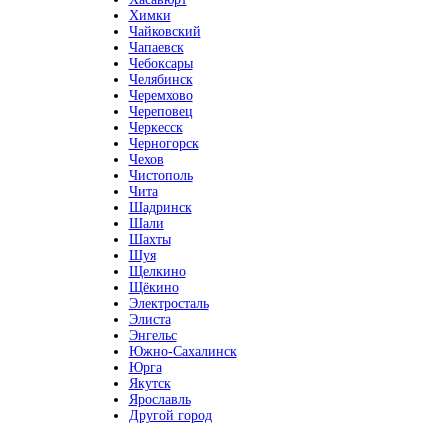
Химки
Чайковский
Чапаевск
Чебоксары
Челябинск
Черемхово
Череповец
Черкесск
Черногорск
Чехов
Чистополь
Чита
Шадринск
Шали
Шахты
Шуя
Щелкино
Щёкино
Электросталь
Элиста
Энгельс
Южно-Сахалинск
Юрга
Якутск
Ярославль
Другой город