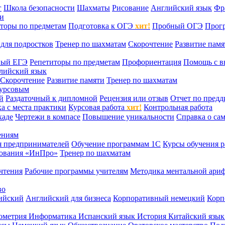
г
Школа безопасности
Шахматы
Рисование
Английский язык
Фр
ти
торы по предметам
Подготовка к ОГЭ
хит!
Пробный ОГЭ
Прог
для подростков
Тренер по шахматам
Скорочтение
Развитие памя
ный ЕГЭ
Репетиторы по предметам
Профориентация
Помощь с в
лийский язык
Скорочтение
Развитие памяти
Тренер по шахматам
курсовым
й
Раздаточный к дипломной
Рецензия или отзыв
Отчет по пред
а с места практики
Курсовая работа
хит!
Контрольная работа
каде
Чертежи в компасе
Повышение уникальности
Справка о са
ениям
я предпринимателей
Обучение программам 1С
Курсы обучения р
сования «ИнПро»
Тренер по шахматам
чтения
Рабочие программы учителям
Методика ментальной ариф
во
ийский
Английский для бизнеса
Корпоративный немецкий
Корп
ометрия
Информатика
Испанский язык
История
Китайский язы