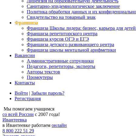
Лицензия на образовательную деятельность
Санитарно-эпидемиологическое заключение
Политика обработки данных и их конфиденциально
Свидетельство на товарный знак
Франшиза
Франшиза Школы лидера: бизнес, карьера для детей
Франшиза репетиторского центра
Франшиза курсов ОГЭ и ЕГЭ
Франшиза детского развивающего центра
Франшиза школы ментальной арифметики
Вакансии
Административные сотрудники
Педагоги, репетиторы, эксперты
Авторы текстов
Промоутеры
Контакты
Войти
|
Забыли пароль?
Регистрация
Мы помогаем учащимся
со всей России
с 2007 года!
Ивантеевка
в Ивантеевке работаем
онлайн
8 800 222 51 29